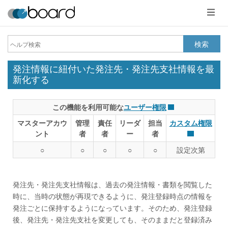
メ
ニ
ュ
ー
検索
発注情報に紐付いた発注先・発注先支社情報を最
新化する
この機能を利用可能な
ユーザー権限
マスターアカウ
管理
責任
リーダ
担当
カスタム権限
ント
者
者
ー
者
○
○
○
○
○
設定次第
発注先・発注先支社情報は、過去の発注情報・書類を閲覧した
時に、当時の状態が再現できるように、発注登録時点の情報を
発注ごとに保持するようになっています。そのため、発注登録
後、発注先・発注先支社を変更しても、そのままだと登録済み