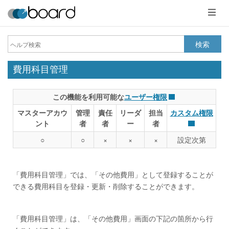
メ
ニ
ュ
ー
検索
費用科目管理
この機能を利用可能な
ユーザー権限
マスターアカウ
管理
責任
リーダ
担当
カスタム権限
ント
者
者
ー
者
○
○
×
×
×
設定次第
「費用科目管理」では、「その他費用」として登録することが
できる費用科目を登録・更新・削除することができます。
「費用科目管理」は、「その他費用」画面の下記の箇所から行