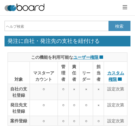
メ
ニ
ュ
ー
検索
発注に自社・発注先の支社を紐付ける
この機能を利用可能な
ユーザー権限
管
責
担
マスターア
理
任
リー
当
カスタム
対象
カウント
者
者
ダー
者
権限
自社の支
○
○
×
×
×
設定次第
社登録
発注先支
○
○
○
○
×
設定次第
社登録
案件登録
○
○
○
○
○
設定次第