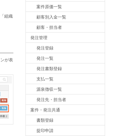
案件原価一覧
「組織
顧客別入金一覧
顧客・担当者
発注管理
発注登録
発注一覧
タンが表
発注書類登録
支払一覧
源泉徴収一覧
発注先・担当者
案件・発注共通
書類登録
捉印申請