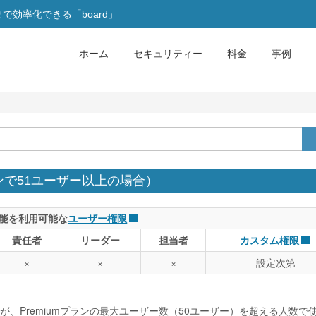
効率化できる「board」
ホーム
セキュリティー
料金
事例
ンで51ユーザー以上の場合）
能を利用可能な
ユーザー権限
責任者
リーダー
担当者
カスタム権限
×
×
×
設定次第
、Premiumプランの最大ユーザー数（50ユーザー）を超える人数で