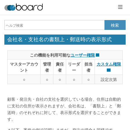
メ
ニ
ュ
ー
検索
会社名・支社名の書類上・郵送時の表示形式
この機能を利用可能な
ユーザー権限
マスターアカウ
管理
責任
リーダ
担当
カスタム権限
ント
者
者
ー
者
○
○
○
○
○
設定次第
顧客・発注先・自社の支社を選択している場合、住所は自動的
に支社の住所が表示されますが、会社名は、「書類上」と「郵
送時」のそれぞれに対して、表示形式を選択することができま
す。
＊以下、案件の例で説明しますが、発注の場合も同様です。