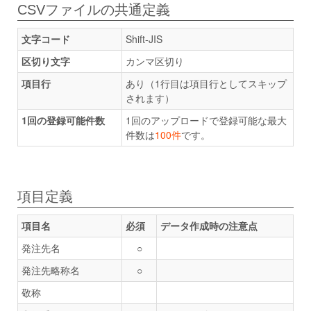
CSVファイルの共通定義
文字コード
Shift-JIS
区切り文字
カンマ区切り
項目行
あり（1行目は項目行としてスキップ
されます）
1回の登録可能件数
1回のアップロードで登録可能な最大
件数は
100件
です。
項目定義
項目名
必須
データ作成時の注意点
発注先名
○
発注先略称名
○
敬称