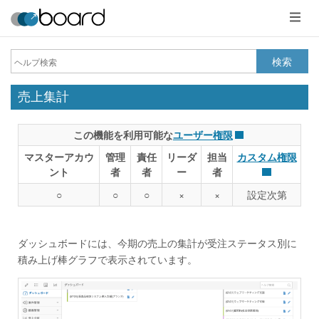
メ
ニ
ュ
ー
検索
売上集計
この機能を利用可能な
ユーザー権限
マスターアカウ
管理
責任
リーダ
担当
カスタム権限
ント
者
者
ー
者
○
○
○
×
×
設定次第
ダッシュボードには、今期の売上の集計が受注ステータス別に
積み上げ棒グラフで表示されています。