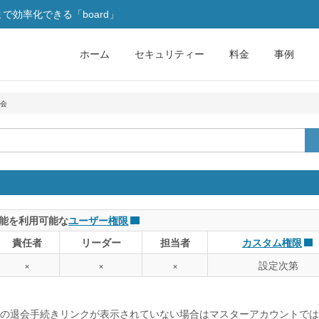
効率化できる「board」
ホーム
セキュリティー
料金
事例
会
能を利用可能な
ユーザー権限
責任者
リーダー
担当者
カスタム権限
×
×
×
設定次第
の退会手続きリンクが表示されていない場合はマスターアカウントでは