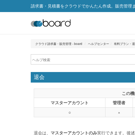
請求書・見積書をクラウドでかんたん作成。販売管理まで
クラウド請求書・販売管理 - board
ヘルプセンター
有料プラン・退
退会
この機
マスターアカウント
管理者
○
×
退会は、
マスターアカウントのみ
実行できます。後述