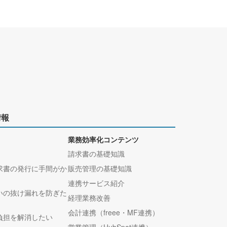
情報
業務効率化コンテンツ
請求書の基礎知識
求書の発行に手間がか
販売管理の基礎知識
連携サービス紹介
いの抜け漏れを防ぎた
経理業務改善
会計連携（freee・MF連携）
負担を解消したい
営業管理（HubSpot連携）