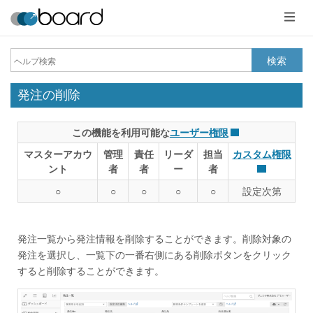
メ
ニ
ュ
ー
検索
発注の削除
この機能を利用可能な
ユーザー権限
マスターアカウ
管理
責任
リーダ
担当
カスタム権限
ント
者
者
ー
者
○
○
○
○
○
設定次第
発注一覧から発注情報を削除することができます。削除対象の
発注を選択し、一覧下の一番右側にある削除ボタンをクリック
すると削除することができます。