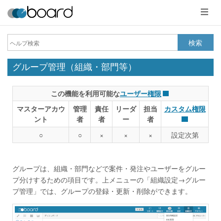
メ
ニ
ュ
ー
検索
グループ管理（組織・部門等）
この機能を利用可能な
ユーザー権限
マスターアカウ
管理
責任
リーダ
担当
カスタム権限
ント
者
者
ー
者
○
○
×
×
×
設定次第
グループは、組織・部門などで案件・発注やユーザーをグルー
プ分けするための項目です。上メニューの「組織設定→グルー
プ管理」では、グループの登録・更新・削除ができます。