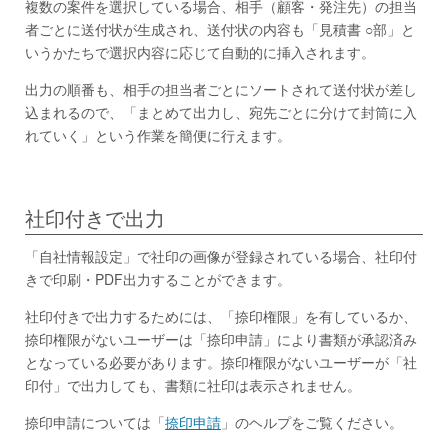
複数の案件を選択している場合、相手（顧客・発注先）の担当
者ごとに送付状が生成され、送付状の内容も「見積書 ○部」と
いうかたちで選択内容に応じて自動的に挿入されます。
出力の順番も、相手の担当者ごとにソートされて送付状が差し
込まれるので、「まとめて出力し、宛先ごとに分けて封筒に入
れていく」という作業を簡便に行えます。
社印付きで出力
「自社情報設定」で社印の画像が登録されている場合、社印付
きで印刷・PDF出力することができます。
社印付きで出力するためには、「捺印権限」を有しているか、
捺印権限がないユーザーは「捺印申請」により書類が承認済み
となっている必要があります。捺印権限がないユーザーが「社
印付」で出力しても、書類に社印は表示されません。
捺印申請については「
捺印申請
」のヘルプをご覧ください。