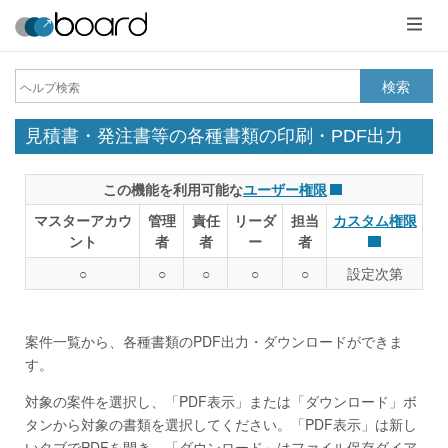
メ
ニ
ュ
ー
検索
見積書・発注書等の各種書類の印刷・PDF出力
この機能を利用可能な
ユーザー権限
マスターアカウ
管理
責任
リーダ
担当
カスタム権限
ント
者
者
ー
者
○
○
○
○
○
設定次第
案件一覧から、各種書類のPDF出力・ダウンロードができま
す。
対象の案件を選択し、「PDF表示」または「ダウンロード」ボ
タンから対象の書類を選択してください。「PDF表示」は新し
いタブでPDFを開き、「ダウンロード」はファイル保存ダイア