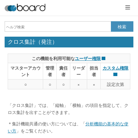
メ
ニ
ュ
ー
検索
クロス集計（発注）
この機能を利用可能な
ユーザー権限
マスターアカウ
管理
責任
リーダ
担当
カスタム権限
ント
者
者
ー
者
○
○
○
×
×
設定次第
「クロス集計」では、「縦軸」「横軸」の項目を指定して、ク
ロス集計を出すことができます。
＊集計機能共通の使い方については、「
分析機能の基本的な使
い方
」をご覧ください。