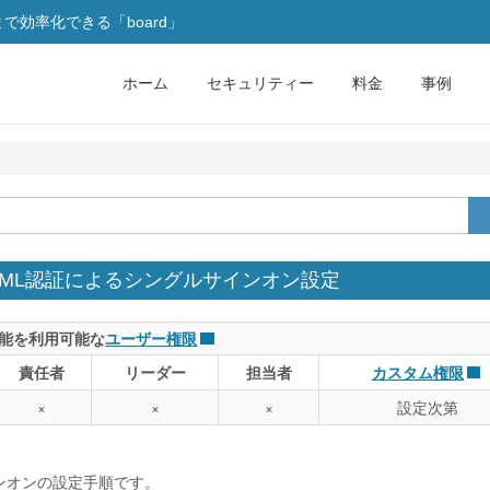
効率化できる「board」
ホーム
セキュリティー
料金
事例
AD）でのSAML認証によるシングルサインオン設定
能を利用可能な
ユーザー権限
責任者
リーダー
担当者
カスタム権限
×
×
×
設定次第
グルサインオンの設定手順です。