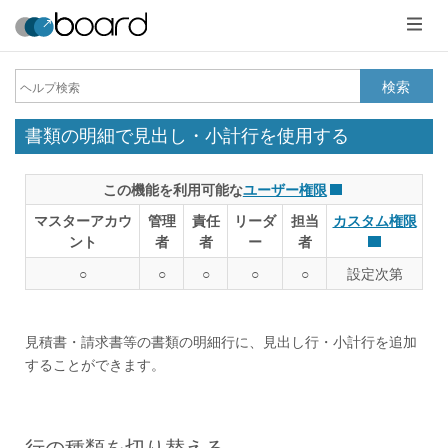
メ
ニ
ュ
ー
検索
書類の明細で見出し・小計行を使用する
この機能を利用可能な
ユーザー権限
マスターアカウ
管理
責任
リーダ
担当
カスタム権限
ント
者
者
ー
者
○
○
○
○
○
設定次第
見積書・請求書等の書類の明細行に、見出し行・小計行を追加
することができます。