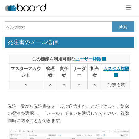
メ
ニ
ュ
ー
検索
発注書のメール送信
この機能を利用可能な
ユーザー権限
マスターアカウ
管理
責任
リーダ
担当
カスタム権限
ント
者
者
ー
者
○
○
○
○
○
設定次第
発注一覧から発注書をメールで送信することができます。対象
の発注を選択し、「メール」ボタンを選択してください。複数
同時に送ることができます。