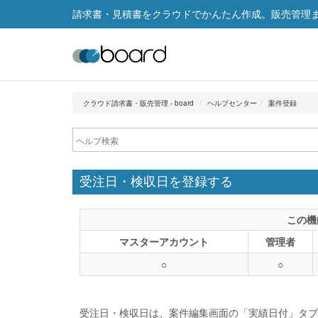
請求書・見積書をクラウドでかんたん作成。販売管理まで
クラウド請求書・販売管理 - board
ヘルプセンター
案件登録
受注日・検収日を登録する
この機
マスターアカウント
管理者
○
○
受注日・検収日は、案件編集画面の「実績日付」タブ