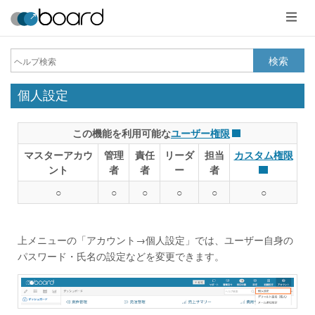
メ
ニ
ュ
ー
検索
個人設定
この機能を利用可能な
ユーザー権限
マスターアカウ
管理
責任
リーダ
担当
カスタム権限
ント
者
者
ー
者
○
○
○
○
○
○
上メニューの「アカウント→個人設定」では、ユーザー自身の
パスワード・氏名の設定などを変更できます。