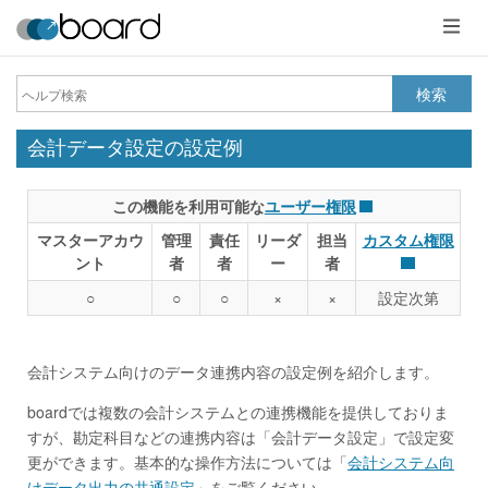
メ
ニ
ュ
ー
検索
会計データ設定の設定例
この機能を利用可能な
ユーザー権限
マスターアカウ
管理
責任
リーダ
担当
カスタム権限
ント
者
者
ー
者
○
○
○
×
×
設定次第
会計システム向けのデータ連携内容の設定例を紹介します。
boardでは複数の会計システムとの連携機能を提供しておりま
すが、勘定科目などの連携内容は「会計データ設定」で設定変
更ができます。基本的な操作方法については「
会計システム向
けデータ出力の共通設定
」をご覧ください。