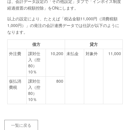
は、会計データ設定の「その他設定」タブで「インボイス制度
経過措置の税額控除」をONにします。
以上の設定により、たとえば「税込金額11,000円（消費税額
1,000円）」の発注の会計連携データでは仕訳が以下のように
なります。
借方
貸方
外注費
課対仕
10,200
未払金
対象外
11,000
入（控
80）
10％
仮払消
課対仕
800
費税
入（控
80）
10％
一覧に戻る