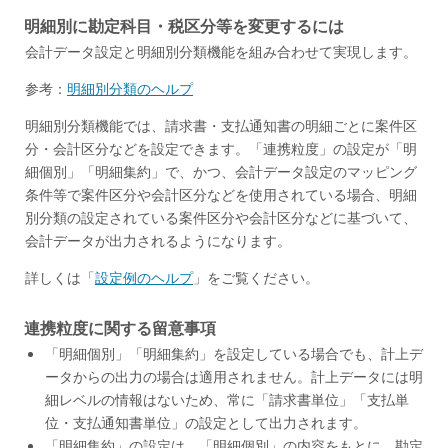
明細別に勘定科目・税区分等を変更するには
会計データ設定と明細別分類機能を組み合わせて実現します。
参考：
明細別分類のヘルプ
明細別分類機能では、請求書・支払通知書の明細ごとに案件区
分・会計区分などを設定できます。「連携粒度」の設定が「明
細個別」「明細集約」で、かつ、会計データ設定のマッピング
条件等で案件区分や会計区分などを使用されている場合、明細
別分類の設定されている案件区分や会計区分などに基づいて、
会計データが出力されるようになります。
詳しくは「
設定例のヘルプ
」をご覧ください。
連携粒度に関する留意事項
「明細個別」「明細集約」を設定している場合でも、計上デ
ータからの出力の場合は適用されません。計上データには明
細レベルの情報はないため、常に「請求書単位」「支払単
位・支払通知書単位」の設定として出力されます。
「明細集約」の設定は、「明細個別」の内容をもとに、勘定