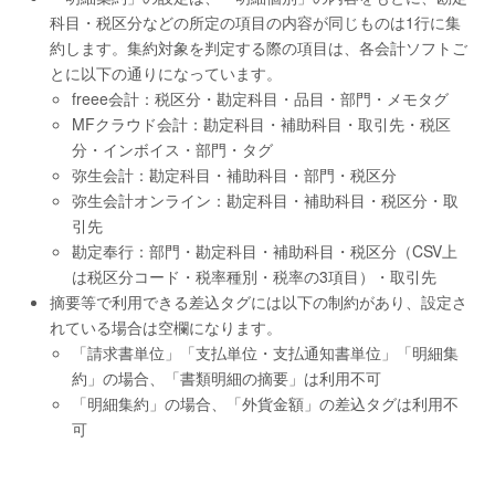
科目・税区分などの所定の項目の内容が同じものは1行に集
約します。集約対象を判定する際の項目は、各会計ソフトご
とに以下の通りになっています。
freee会計：税区分・勘定科目・品目・部門・メモタグ
MFクラウド会計：勘定科目・補助科目・取引先・税区
分・インボイス・部門・タグ
弥生会計：勘定科目・補助科目・部門・税区分
弥生会計オンライン：勘定科目・補助科目・税区分・取
引先
勘定奉行：部門・勘定科目・補助科目・税区分（CSV上
は税区分コード・税率種別・税率の3項目）・取引先
摘要等で利用できる差込タグには以下の制約があり、設定さ
れている場合は空欄になります。
「請求書単位」「支払単位・支払通知書単位」「明細集
約」の場合、「書類明細の摘要」は利用不可
「明細集約」の場合、「外貨金額」の差込タグは利用不
可