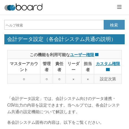
メ
ニ
ュ
ー
検索
会計データ設定（各会計システム共通の説明）
この機能を利用可能な
ユーザー権限
マスターアカウ
管理
責任
リーダ
担当
カスタム権限
ント
者
者
ー
者
○
○
○
×
×
設定次第
「会計データ設定」では、会計システム向けのデータ連携・
CSV出力の内容を設定できます。当ヘルプでは、各会計システ
ム共通の設定機能について解説します。
各会計システム固有の内容は、以下をご覧ください。