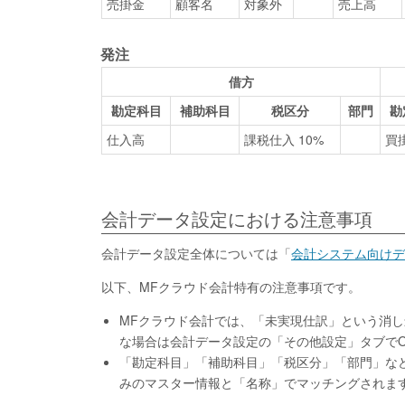
売掛金
顧客名
対象外
売上高
発注
借方
勘定科目
補助科目
税区分
部門
勘
仕入高
課税仕入 10%
買
会計データ設定における注意事項
会計データ設定全体については「
会計システム向けデ
以下、MFクラウド会計特有の注意事項です。
MFクラウド会計では、「未実現仕訳」という消し
な場合は会計データ設定の「その他設定」タブで
「勘定科目」「補助科目」「税区分」「部門」な
みのマスター情報と「名称」でマッチングされま