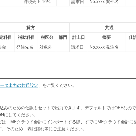
課税売上 10%
請求日
No.xxxx 案件名
貸方
共通
定科目
補助科目
税区分
部門
計上日
摘要
仕
掛金
発注先名
対象外
請求日
No.xxxx 発注名
ータ出力の共通設定
」をご覧ください。
込みのための仕訳もセットで出力できます。デフォルトではOFFなの
ONにしてください。
どは、MFクラウド会計にインポートする際、すでにMFクラウド会計に
す。そのため、表記揺れ等にご注意ください。