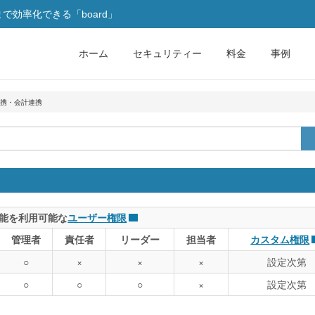
効率化できる「board」
ホーム
セキュリティー
料金
事例
携・会計連携
能を利用可能な
ユーザー権限
管理者
責任者
リーダー
担当者
カスタム権限
○
×
×
×
設定次第
○
○
○
×
設定次第