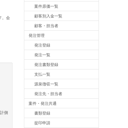
案件原価一覧
顧客別入金一覧
す。会
顧客・担当者
発注管理
発注登録
発注一覧
発注書類登録
支払一覧
源泉徴収一覧
発注先・担当者
案件・発注共通
会計側
書類登録
捉印申請