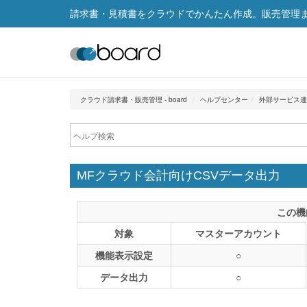
請求書・見積書をクラウドでかんたん作成。販売管理まで
クラウド請求書・販売管理 - board
ヘルプセンター
外部サービス連
MFクラウド会計向けCSVデータ出力
この機
対象
マスターアカウント
機能表示設定
○
データ出力
○