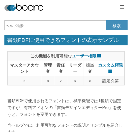
メ
ニ
ュ
ー
検索
書類PDFに使用できるフォントの表示サンプル
この機能を利用可能な
ユーザー権限
マスターアカウ
管理
責任
リーダ
担当
カスタム権限
ント
者
者
ー
者
○
○
×
×
×
設定次第
書類PDFで使用されるフォントは、標準機能では1種類で固定
ですが、有料アドオンの「書類デザインエディターPro」を使
うと、フォントを変更できます。
当ヘルプでは、利用可能なフォントの説明とサンプルを紹介し
ます。