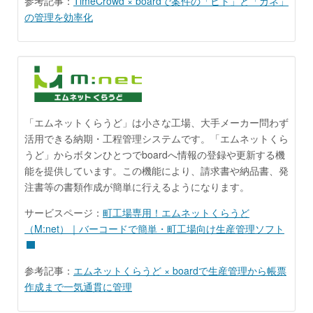
参考記事：
TimeCrowd × boardで案件の「ヒト」と「カネ」
の管理を効率化
「エムネットくらうど」は小さな工場、大手メーカー問わず
活用できる納期・工程管理システムです。「エムネットくら
うど」からボタンひとつでboardへ情報の登録や更新する機
能を提供しています。この機能により、請求書や納品書、発
注書等の書類作成が簡単に行えるようになります。
サービスページ：
町工場専用！エムネットくらうど
（M:net）｜バーコードで簡単・町工場向け生産管理ソフト
参考記事：
エムネットくらうど × boardで生産管理から帳票
作成まで一気通貫に管理